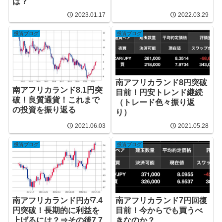
は？
2023.01.17
2022.03.29
投資ブログ
投資ブログ
南アフリカランド8円突破
南アフリカランド8.1円突
目前！円安トレンド継続
破！良質通貨！これまで
（トレード色々振り返
の投資を振り返る
り）
2021.06.03
2021.05.28
投資ブログ
投資ブログ
南アフリカランド円が7.4
南アフリカランド7円回復
円突破！長期的に利益を
目前！今からでも買うべ
上げるには？⇒その後7.7
きなのか？