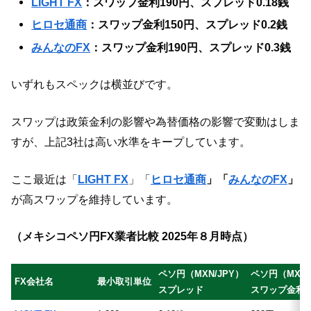
LIGHT FX
：スワップ金利190円、スプレッド0.18
銭
ヒロセ通商
：スワップ金利150円、スプレッド0.2銭
みんなのFX
：スワップ金利190円、スプレッド0.3銭
いずれもスペックは横並びです。
スワップは政策金利の影響や為替価格の影響で変動はしま
すが、上記3社は高い水準をキープしています。
ここ最近は「
LIGHT FX
」「
ヒロセ通商
」「
みんなのFX
」
が高スワップを維持しています。
（メキシコペソ円FX業者比較 2025年８月時点）
ペソ円（MXN/JPY）
ペソ円（MXN/
FX会社名
最小取引単位
スプレッド
スワップ金利