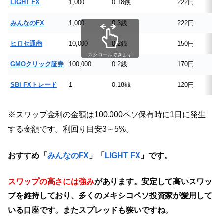
LIGHT FX
1,000
0.18銭
222円
みんなのFX
1,000
0.3銭
222円
ヒロセ通商
10,000
0.2銭
150円
スクロールできます
GMOクリック証券
100,000
0.2銭
170円
SBI FXトレード
1
0.18銭
120円
※スワップ金利の金額は100,000ペソ保有時に1日に発生
する金額です。利回り目安3～5%。
おすすめ「
みんなのFX
」
「
LIGHT FX
」です。
スワップの高さには強み
があります。安定して高いスワッ
プを維持しており、多くのメキシコペソ投資家が愛用して
いる口座です。またスプレッドも狭いですね。