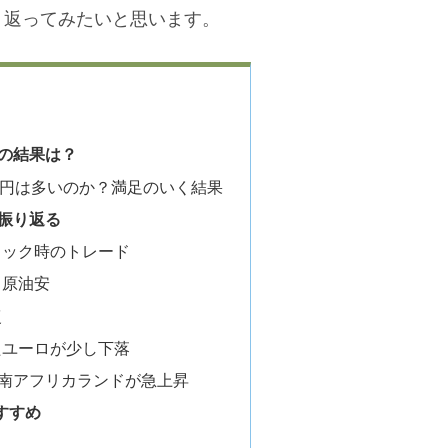
り返ってみたいと思います。
ドの結果は？
69円は多いのか？満足のいく結果
を振り返る
ショック時のトレード
 原油安
復
ったユーロが少し下落
月 南アフリカランドが急上昇
すすめ