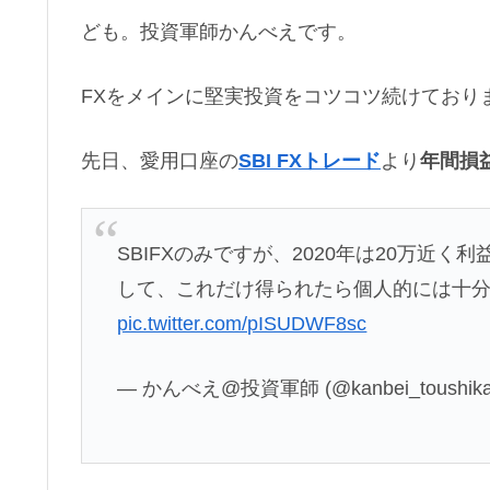
ども。投資軍師かんべえです。
FXをメインに堅実投資をコツコツ続けており
先日、愛用口座の
SBI FXトレード
より
年間損
SBIFXのみですが、2020年は20万近
して、これだけ得られたら個人的には十
pic.twitter.com/pISUDWF8sc
— かんべえ@投資軍師 (@kanbei_toushik