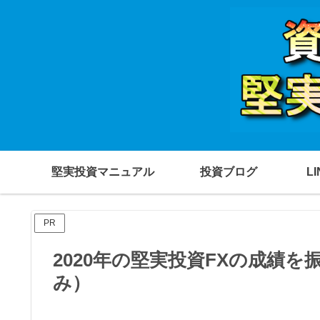
堅実投資マニュアル
投資ブログ
L
PR
2020年の堅実投資FXの成績を
み）