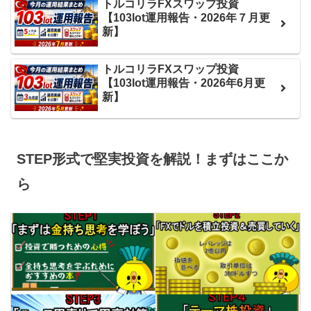
トルコリラFXスワップ投資
【103lot運用報告・2026年７月更
新】
トルコリラFXスワップ投資
【103lot運用報告・2026年6月更
新】
STEP形式で堅実投資を解説！まずはここか
ら