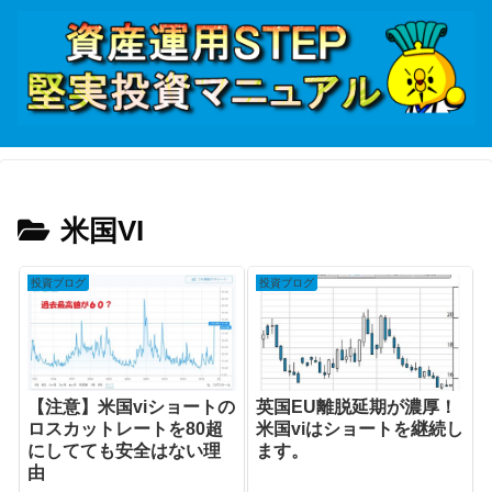
米国VI
投資ブログ
投資ブログ
【注意】米国viショートの
英国EU離脱延期が濃厚！
ロスカットレートを80超
米国viはショートを継続し
にしてても安全はない理
ます。
由