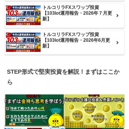
トルコリラFXスワップ投資
【103lot運用報告・2026年７月更
新】
トルコリラFXスワップ投資
【103lot運用報告・2026年6月更
新】
STEP形式で堅実投資を解説！まずはここか
ら