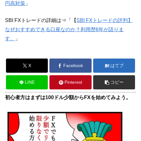
円高対策
」
SBI FXトレードの詳細は⇒「【
SBI FXトレードの評判】
なぜおすすめできる口座なのか？利用歴6年が語りま
す。
」
X
Facebook
はてブ
LINE
Pinterest
コピー
初心者方はまずは100ドル少額からFXを始めてみよう。