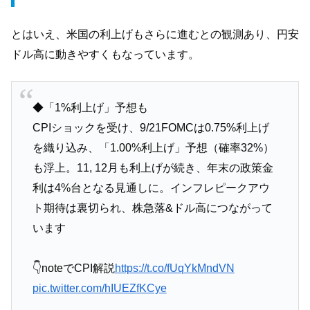
とはいえ、米国の利上げもさらに進むとの観測あり、円安
ドル高に動きやすくもなっています。
◆「1%利上げ」予想も
CPIショックを受け、9/21FOMCは0.75%利上げ
を織り込み、「1.00%利上げ」予想（確率32%）
も浮上。11, 12月も利上げが続き、年末の政策金
利は4%台となる見通しに。インフレピークアウ
ト期待は裏切られ、株急落&ドル高につながって
います
👇noteでCPI解説
https://t.co/fUqYkMndVN
pic.twitter.com/hIUEZfKCye