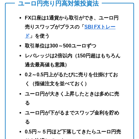
ユーロ円売り円高対策投資法
FX口座は1通貨から取引ができ、ユーロ円
売りスワップがプラスの「
SBI FXトレー
ド
」を使う
取引単位は300～500ユーロずつ
レバレッジは2倍以内（150円超はもちろん
過去最高値も意識）
0.2～0.5円上がるたびに売りを仕掛けてお
く（指値注文を並べておく）
ユーロ円が大きく上昇したときは多めに売
る
ユーロ円が下がるまでスワップ金利を貯め
る
0.5円～５円ほど下落してきたらユーロ円売