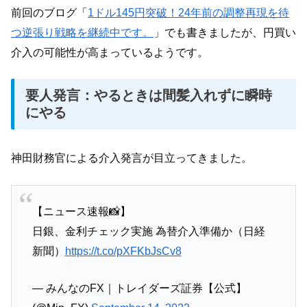
前回のブログ「
1ドル145円突破！24年前の調整再現を待
つ逆張り戦略を継続中です。
」でも書きましたが、円買い
介入の可能性が高まっているようです。
要人発言：やるときは間髪入れずに瞬時
にやる
神田財務官による介入発言が目立ってきました。
【ニュース速報📸】
日銀、金利チェック実施 為替介入準備か（日経
新聞）
https://t.co/pXFKbJsCv8
— みんなのFX｜トレイダーズ証券【公式】