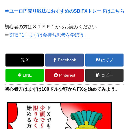
⇒ユーロ円売り戦法におすすめのSBIFXトレードはこちら
初心者の方はＳＴＥＰ１からお読みください
⇒
STEP1「まずは金持ち思考を学ぼう」
X
Facebook
はてブ
LINE
Pinterest
コピー
初心者方はまずは100ドル少額からFXを始めてみよう。