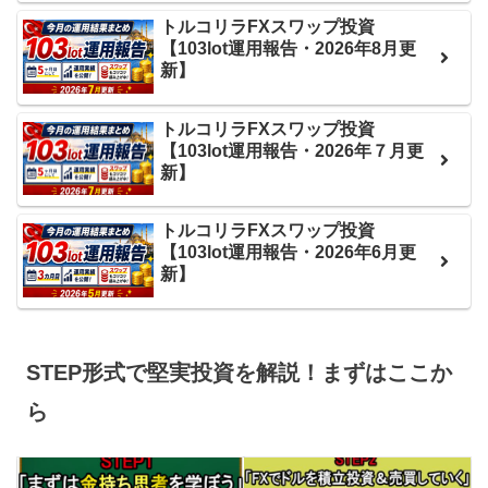
トルコリラFXスワップ投資
【103lot運用報告・2026年8月更
新】
トルコリラFXスワップ投資
【103lot運用報告・2026年７月更
新】
トルコリラFXスワップ投資
【103lot運用報告・2026年6月更
新】
STEP形式で堅実投資を解説！まずはここか
ら