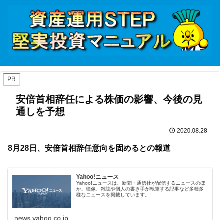
PR
安倍首相辞任による株価の影響、今後の見
通しを予想
2020.08.28
8月28日、安倍首相辞任意向を固めるとの報道
Yahoo!ニュース
Yahoo!ニュースは、新聞・通信社が配信するニュースのほ
か、映像、雑誌や個人の書き手が執筆する記事など多種多
様なニュースを掲載しています。
news.yahoo.co.jp