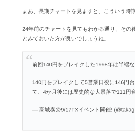
まあ、長期チャートを見ますと、こういう時
24年前のチャートを見てもわかる通り、その
とみておいた方が良いでしょうね。
前回140円をブレイクした1998年は半端
140円をブレイクして5営業日後に146
て、4か月後には歴史的な大暴落で111円
— 高城泰@9/17FXイベント開催! (@takagi