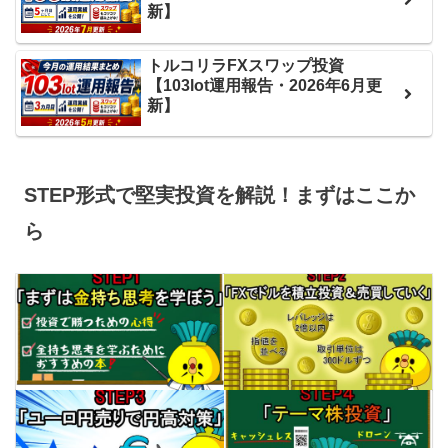
新】
トルコリラFXスワップ投資
【103lot運用報告・2026年6月更
新】
STEP形式で堅実投資を解説！まずはここか
ら