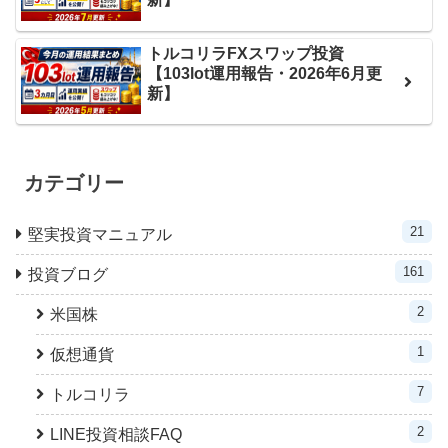
トルコリラFXスワップ投資
【103lot運用報告・2026年6月更
新】
カテゴリー
21
堅実投資マニュアル
161
投資ブログ
2
米国株
1
仮想通貨
7
トルコリラ
2
LINE投資相談FAQ