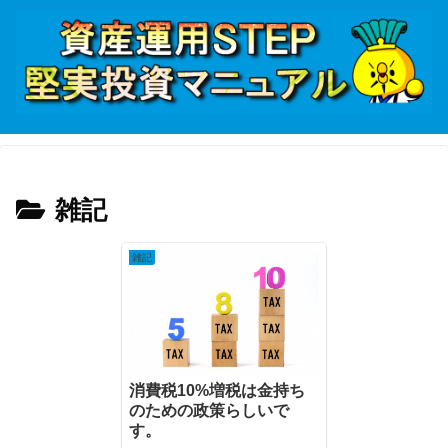
雑記
雑記
消費税10%増税は金持ち
のための政策らしいで
す。