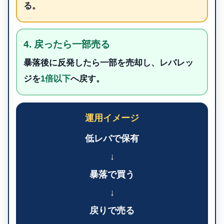
る。
4. 戻ったら一部売る
暴落後に反発したら一部を売却し、レバレッ
ジを
1倍以下
へ戻す。
運用イメージ
低レバで保有
↓
暴落で買う
↓
戻りで売る